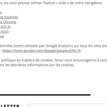
es, ou vous pouvez utiliser l'option
«
Aide
»
de votre navigateur.
ox
et Explorer
le Chrome
 (OS X)
 (iOS)
oid
nnées soient utilisées par Google Analytics sur tous les sites we
 :
https://tools.google.com/dlpage/gaoptout?hl=fr
.
te politique en matière de cookies. Nous vous encourageons à con
ir les dernières informations sur les cookies.
SLETTER