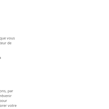
rsque vous
teur de
a
ons, par
prévenir
 pour
iorer votre