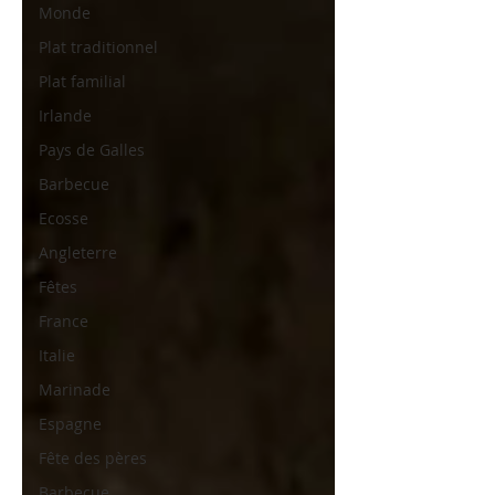
Monde
Plat traditionnel
Plat familial
Irlande
Pays de Galles
Barbecue
Ecosse
Angleterre
Fêtes
France
Italie
Marinade
Espagne
Fête des pères
Barbecue