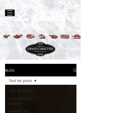
Les Recettes
BLOG
Tout les posts
Tout les posts
Tournoi des VI
Nations
Recettes du