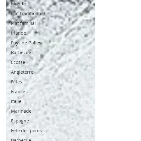
Monde
Plat traditionnel
Plat familial
Irlande
Pays de Galles
Barbecue
Ecosse
Angleterre
Fêtes
France
Italie
Marinade
Espagne
Fête des pères
Barbecue